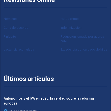
Nóminas
Horas extras
Carta de despido
Indemnización
Finiquito
Reducción jornada por guarda
legal
Lactancia acumulada
Excedencia por cuidado de hijos
Últimos artículos
Autónomos y el IVA en 2025: la verdad sobre la reforma
europea