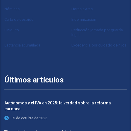
Nóminas
Horas extras
Carta de despido
Indemnización
Finiquito
Reducción jornada por guarda
legal
Lactancia acumulada
Excedencia por cuidado de hijos
Últimos artículos
Autónomos y el IVA en 2025: la verdad sobre la reforma
europea
15 de octubre de 2025