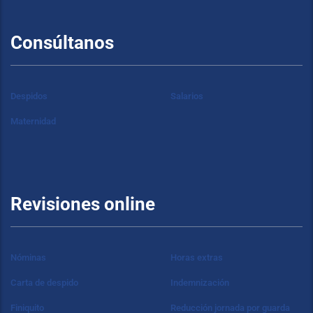
Consúltanos
Despidos
Salarios
Maternidad
Revisiones online
Nóminas
Horas extras
Carta de despido
Indemnización
Finiquito
Reducción jornada por guarda