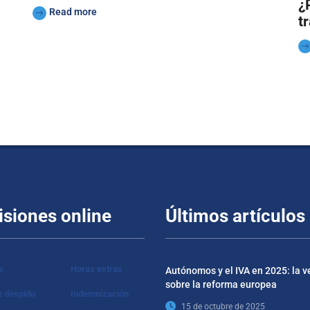
¿
Read more
t
isiones online
Últimos artículos
s
Horas extras
Autónomos y el IVA en 2025: la 
sobre la reforma europea
e despido
Indemnización
15 de octubre de 2025